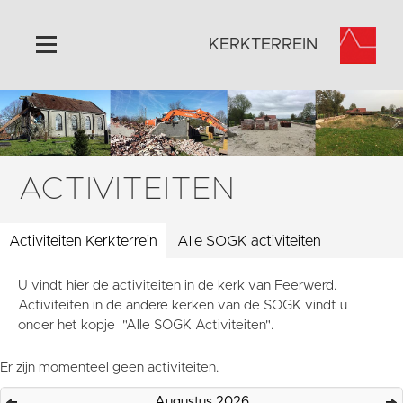
KERKTERREIN
Home
Algemeen
Historie
ACTIVITEITEN
Omgeving
Activiteiten
Activiteiten Kerkterrein
Alle SOGK activiteiten
Steun ons
U vindt hier de activiteiten in de kerk van Feerwerd.
Contact
Activiteiten in de andere kerken van de SOGK vindt u
Vaktaal
onder het kopje "Alle SOGK Activiteiten".
Er zijn momenteel geen activiteiten.
Augustus 2026