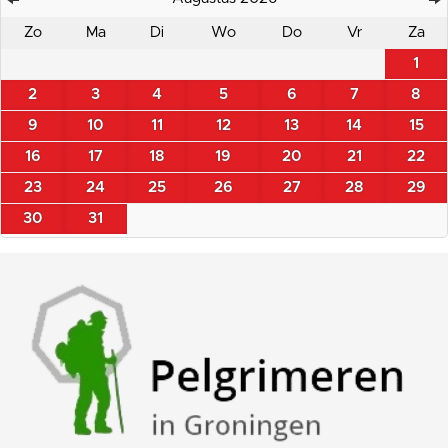
Zo
Ma
Di
Wo
Do
Vr
Za
1
2
3
4
5
6
7
8
9
10
11
12
13
14
15
16
17
18
19
20
21
22
23
24
25
26
27
28
29
30
31