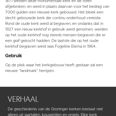
1871 werden deze monumentale kerk en de toren
afgebroken, en werd in plaats daarvan voor het bedrag van
7000 gulden een nieuwe kerk gebouwd. Het bleek een
slecht gebouwde kerk die continu onderhoud vereiste.
Rond de oude kerk werd al begraven, en ondanks dat in
1927 een nieuw kerkhof in gebruik werd genomen, werden
op het oude kerkhof nog steeds mensen begraven die er
een graf gekocht hadden. De laatste die op het oude
kerkhof begraven werd was Fogeline Elema in 1964.
Gebruik
Op de plek waar het kerkgebouw heeft gestaan zal een
nieuwe “landmark” herrijzen.
VERHAAL
De geschiedenis van de Groninger kerken bestaat niet
alleen uit jaartallen, bouwstijlen en orgels. Elke kerk