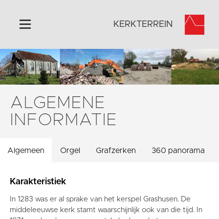
KERKTERREIN
Home
Algemeen
Historie
ALGEMENE
Omgeving
INFORMATIE
Activiteiten
Steun ons
Algemeen
Orgel
Grafzerken
360 panorama
Contact
Vaktaal
Karakteristiek
In 1283 was er al sprake van het kerspel Grashusen. De
middeleeuwse kerk stamt waarschijnlijk ook van die tijd. In