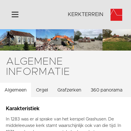
KERKTERREIN
Home
Algemeen
Historie
ALGEMENE
Omgeving
INFORMATIE
Activiteiten
Steun ons
Algemeen
Orgel
Grafzerken
360 panorama
Contact
Vaktaal
Karakteristiek
In 1283 was er al sprake van het kerspel Grashusen. De
middeleeuwse kerk stamt waarschijnlijk ook van die tijd. In