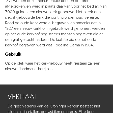
1871 werden deze monumentale kerk en de toren
afgebroken, en werd in plaats daarvan voor het bedrag van
7000 gulden een nieuwe kerk gebouwd. Het bleek een
slecht gebouwde kerk die continu onderhoud vereiste.
Rond de oude kerk werd al begraven, en ondanks dat in
1927 een nieuw kerkhof in gebruik werd genomen, werden
op het oude kerkhof nog steeds mensen begraven die er
een graf gekocht hadden. De laatste die op het oude
kerkhof begraven werd was Fogeline Elema in 1964.
Gebruik
Op de plek waar het kerkgebouw heeft gestaan zal een
nieuwe “landmark” herrijzen.
VERHAAL
De geschiedenis van de Groninger kerken bestaat niet
alleen uit jaartallen, bouwstijlen en orgels. Elke kerk